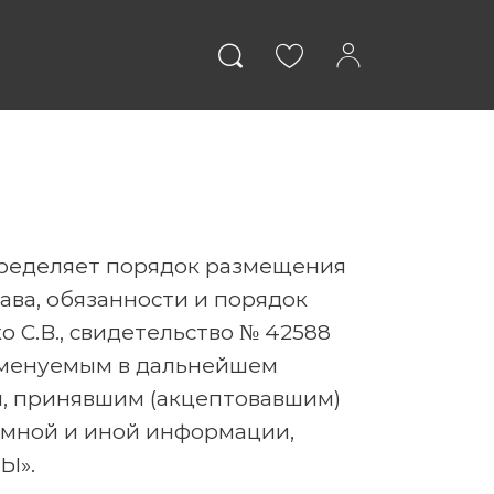
явления
Компании
пределяет порядок размещения
ава, обязанности и порядок
С.В., свидетельство № 42588
 именуемым в дальнейшем
ВОЙТИ
я, принявшим (акцептовавшим)
амной и иной информации,
Ы».