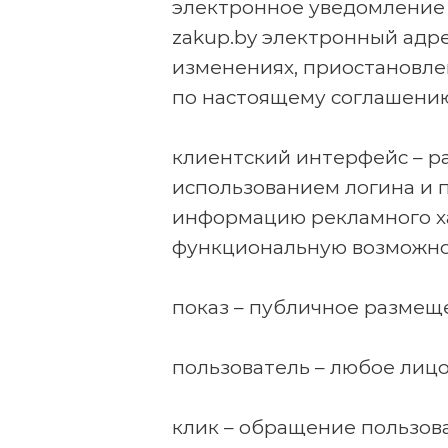
электронное уведомление 
zakup.by электронный адр
изменениях, приостановл
по настоящему соглашению
клиентский интерфейс – ра
использованием логина и 
информацию рекламного ха
функциональную возможнос
показ – публичное разме
пользователь – любое лицо
клик – обращение пользов